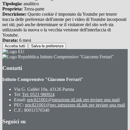
Tipologia:
analitico
Proprieta:
Terza-parte
Descrizione:
Questo cookie è impostato da Youtube per tenere
traccia delle preferenze dell'utente per i video di Youtube incorporati
nei siti; può anche determinare se il visitatore del sito web sta
utilizzando la nuova o la vecchia versione dell'interfaccia di
Youtube.
Durata:
6 mesi
Accetta tutti
Salva le preferenze
Istituto Comprensivo "Giacomo Ferrari"
Contatti
Istituto Comprensivo "Giacomo Ferrari"
Via G. Galilei 10a, 43126 Parma
Tel:
Tel: 0521 980924
Email:
pric821001@istruzione.it
Link per inviare una mail
PEC:
pric821001@pec.istruzione.it
Link per inviare una mail
C.F.: 80011570340
Seguici su