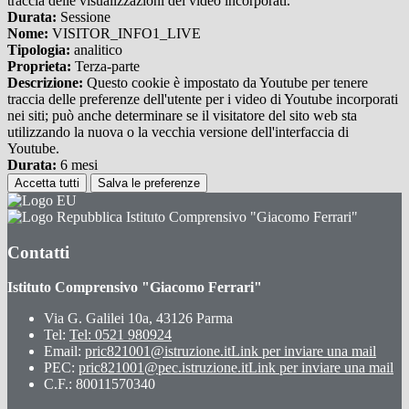
traccia delle visualizzazioni dei video incorporati.
Durata:
Sessione
Nome:
VISITOR_INFO1_LIVE
Tipologia:
analitico
Proprieta:
Terza-parte
Descrizione:
Questo cookie è impostato da Youtube per tenere
traccia delle preferenze dell'utente per i video di Youtube incorporati
nei siti; può anche determinare se il visitatore del sito web sta
utilizzando la nuova o la vecchia versione dell'interfaccia di
Youtube.
Durata:
6 mesi
Accetta tutti
Salva le preferenze
Istituto Comprensivo "Giacomo Ferrari"
Contatti
Istituto Comprensivo "Giacomo Ferrari"
Via G. Galilei 10a, 43126 Parma
Tel:
Tel: 0521 980924
Email:
pric821001@istruzione.it
Link per inviare una mail
PEC:
pric821001@pec.istruzione.it
Link per inviare una mail
C.F.: 80011570340