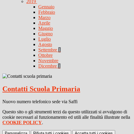
2019
Gennaio
Febbraio
Marzo
Aprile
Maggio
Giugno
Luglio
Agosto
Settembre
1
Ottobre
Novembre
Dicembre
1
Contatti Scuola Primaria
Nuovo numero telefonico sede via Saffi
Questo sito o gli strumenti terzi da questo utilizzati si avvalgono di
cookie necessari al funzionamento ed utili alle finalità illustrate nella
COOKIE POLICY
.
Personalizza
Rifiuta tutti
i cookies
Accetta tutti
i cookies