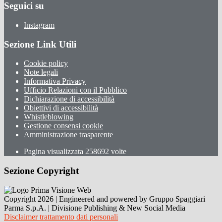
Seguici su
Instagram
Sezione Link Utili
Cookie policy
Note legali
Informativa Privacy
Ufficio Relazioni con il Pubblico
Dichiarazione di accessibilità
Obiettivi di accessibilità
Whistleblowing
Gestione consensi cookie
Amministrazione trasparente
Pagina visualizzata
258692
volte
Sezione Copyright
Copyright 2026 | Engineered and powered by Gruppo Spaggiari
Parma S.p.A. | Divisione Publishing & New Social Media
Disclaimer trattamento dati personali