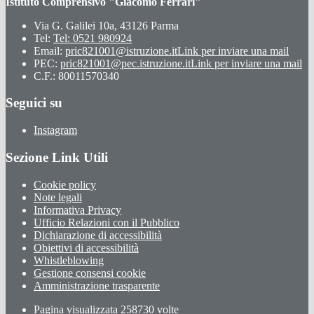
Istituto Comprensivo "Giacomo Ferrari"
Via G. Galilei 10a, 43126 Parma
Tel:
Tel: 0521 980924
Email:
pric821001@istruzione.it
Link per inviare una mail
PEC:
pric821001@pec.istruzione.it
Link per inviare una mail
C.F.: 80011570340
Seguici su
Instagram
Sezione Link Utili
Cookie policy
Note legali
Informativa Privacy
Ufficio Relazioni con il Pubblico
Dichiarazione di accessibilità
Obiettivi di accessibilità
Whistleblowing
Gestione consensi cookie
Amministrazione trasparente
Pagina visualizzata
258730
volte