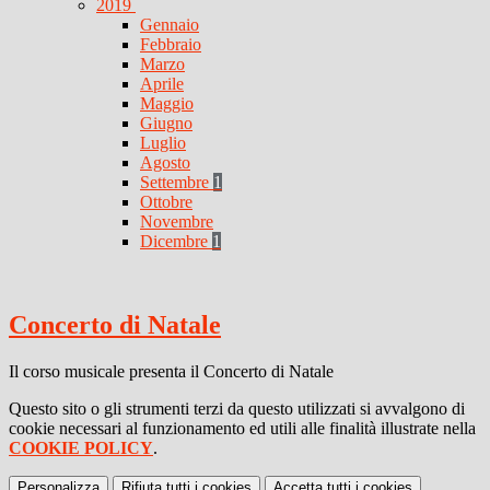
2019
Gennaio
Febbraio
Marzo
Aprile
Maggio
Giugno
Luglio
Agosto
Settembre
1
Ottobre
Novembre
Dicembre
1
Concerto di Natale
Il corso musicale presenta il Concerto di Natale
Questo sito o gli strumenti terzi da questo utilizzati si avvalgono di
cookie necessari al funzionamento ed utili alle finalità illustrate nella
COOKIE POLICY
.
Personalizza
Rifiuta tutti
i cookies
Accetta tutti
i cookies