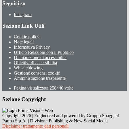
Seguici su
Instagram
Sezione Link Utili
Cookie policy
Note legali
Informativa Privacy
Ufficio Relazioni con il Pubblico
Dichiarazione di accessibilità
Obiettivi di accessibilità
Whistleblowing
Gestione consensi cookie
Amministrazione trasparente
Pagina visualizzata
258440
volte
Sezione Copyright
Copyright 2026 | Engineered and powered by Gruppo Spaggiari
Parma S.p.A. | Divisione Publishing & New Social Media
Disclaimer trattamento dati personali