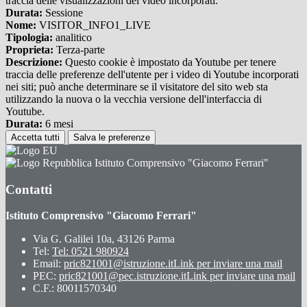
traccia delle visualizzazioni dei video incorporati.
Durata:
Sessione
Nome:
VISITOR_INFO1_LIVE
Tipologia:
analitico
Proprieta:
Terza-parte
Descrizione:
Questo cookie è impostato da Youtube per tenere
traccia delle preferenze dell'utente per i video di Youtube incorporati
nei siti; può anche determinare se il visitatore del sito web sta
utilizzando la nuova o la vecchia versione dell'interfaccia di
Youtube.
Durata:
6 mesi
Accetta tutti
Salva le preferenze
Istituto Comprensivo "Giacomo Ferrari"
Contatti
Istituto Comprensivo "Giacomo Ferrari"
Via G. Galilei 10a, 43126 Parma
Tel:
Tel: 0521 980924
Email:
pric821001@istruzione.it
Link per inviare una mail
PEC:
pric821001@pec.istruzione.it
Link per inviare una mail
C.F.: 80011570340