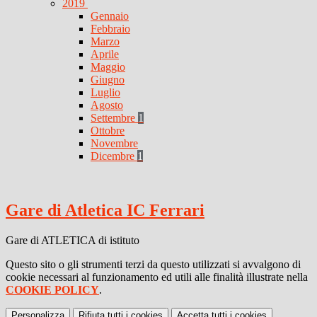
2019
Gennaio
Febbraio
Marzo
Aprile
Maggio
Giugno
Luglio
Agosto
Settembre
1
Ottobre
Novembre
Dicembre
1
Gare di Atletica IC Ferrari
Gare di ATLETICA di istituto
Questo sito o gli strumenti terzi da questo utilizzati si avvalgono di
cookie necessari al funzionamento ed utili alle finalità illustrate nella
COOKIE POLICY
.
Personalizza
Rifiuta tutti
i cookies
Accetta tutti
i cookies