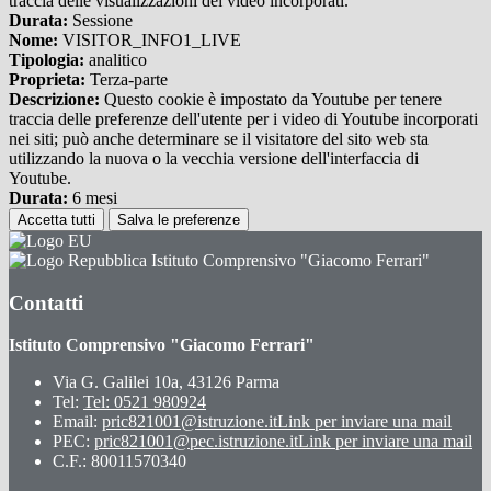
traccia delle visualizzazioni dei video incorporati.
Durata:
Sessione
Nome:
VISITOR_INFO1_LIVE
Tipologia:
analitico
Proprieta:
Terza-parte
Descrizione:
Questo cookie è impostato da Youtube per tenere
traccia delle preferenze dell'utente per i video di Youtube incorporati
nei siti; può anche determinare se il visitatore del sito web sta
utilizzando la nuova o la vecchia versione dell'interfaccia di
Youtube.
Durata:
6 mesi
Accetta tutti
Salva le preferenze
Istituto Comprensivo "Giacomo Ferrari"
Contatti
Istituto Comprensivo "Giacomo Ferrari"
Via G. Galilei 10a, 43126 Parma
Tel:
Tel: 0521 980924
Email:
pric821001@istruzione.it
Link per inviare una mail
PEC:
pric821001@pec.istruzione.it
Link per inviare una mail
C.F.: 80011570340