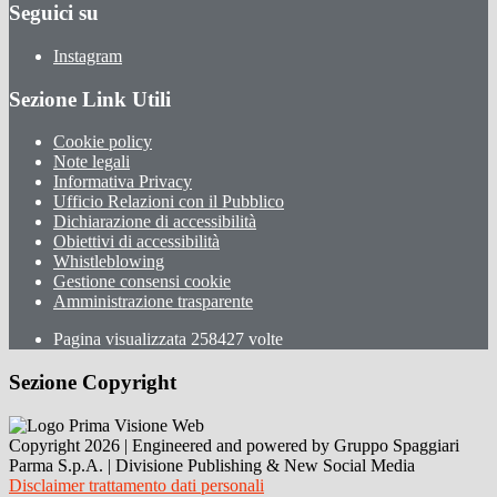
Seguici su
Instagram
Sezione Link Utili
Cookie policy
Note legali
Informativa Privacy
Ufficio Relazioni con il Pubblico
Dichiarazione di accessibilità
Obiettivi di accessibilità
Whistleblowing
Gestione consensi cookie
Amministrazione trasparente
Pagina visualizzata
258427
volte
Sezione Copyright
Copyright 2026 | Engineered and powered by Gruppo Spaggiari
Parma S.p.A. | Divisione Publishing & New Social Media
Disclaimer trattamento dati personali