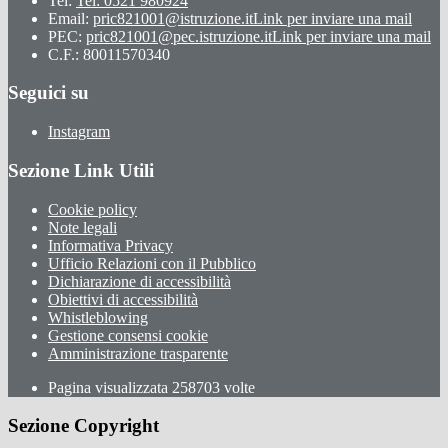
Tel:
Tel: 0521 980924
Email:
pric821001@istruzione.it
Link per inviare una mail
PEC:
pric821001@pec.istruzione.it
Link per inviare una mail
C.F.: 80011570340
Seguici su
Instagram
Sezione Link Utili
Cookie policy
Note legali
Informativa Privacy
Ufficio Relazioni con il Pubblico
Dichiarazione di accessibilità
Obiettivi di accessibilità
Whistleblowing
Gestione consensi cookie
Amministrazione trasparente
Pagina visualizzata
258703
volte
Sezione Copyright