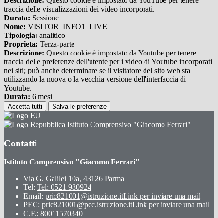
Descrizione:
Questo cookie è impostato da YouTube per tenere
traccia delle visualizzazioni dei video incorporati.
Durata:
Sessione
Nome:
VISITOR_INFO1_LIVE
Tipologia:
analitico
Proprieta:
Terza-parte
Descrizione:
Questo cookie è impostato da Youtube per tenere
traccia delle preferenze dell'utente per i video di Youtube incorporati
nei siti; può anche determinare se il visitatore del sito web sta
utilizzando la nuova o la vecchia versione dell'interfaccia di
Youtube.
Durata:
6 mesi
Accetta tutti
Salva le preferenze
Istituto Comprensivo "Giacomo Ferrari"
Contatti
Istituto Comprensivo "Giacomo Ferrari"
Via G. Galilei 10a, 43126 Parma
Tel:
Tel: 0521 980924
Email:
pric821001@istruzione.it
Link per inviare una mail
PEC:
pric821001@pec.istruzione.it
Link per inviare una mail
C.F.: 80011570340